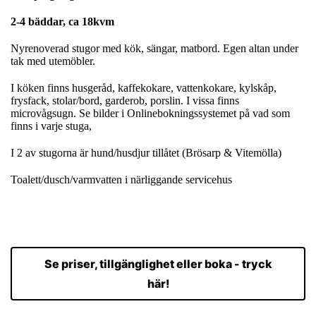
2-4 bäddar, ca 18kvm
Nyrenoverad stugor med kök, sängar, matbord. Egen altan under
tak med utemöbler.
I köken finns husgeråd, kaffekokare, vattenkokare, kylskåp,
frysfack, stolar/bord, garderob, porslin. I vissa finns
microvågsugn. Se bilder i Onlinebokningssystemet på vad som
finns i varje stuga,
I 2 av stugorna är hund/husdjur tillåtet (Brösarp & Vitemölla)
Toalett/dusch/varmvatten i närliggande servicehus
Se priser, tillgänglighet eller boka - tryck
här!