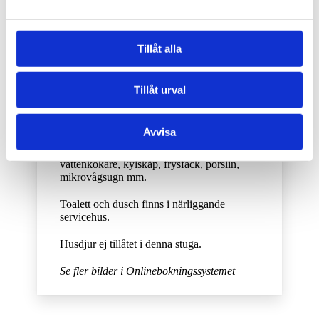
Campingstuga Ravlunda
Tillåt alla
2 bäddar, ca 18kvm
Tillåt urval
Nyrenoverad stuga (2024) med
pentry/kokvrå, bord/stolar, dubbelsäng.
Egen altan under tak med utemöbler.
Avvisa
I köket finns husgeråd, kaffekokare,
vattenkokare, kylskåp, frysfack, porslin,
mikrovågsugn mm.
Toalett och dusch finns i närliggande
servicehus.
Husdjur ej tillåtet i denna stuga.
Se fler bilder i Onlinebokningssystemet