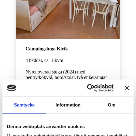
Campingstuga Kivik
4 bäddar, ca 18kvm
Nyrenoverad stuga (2024) med
pentry/kokvrå, bord/stolar, två enkelsängar
samt bäddsoffa. Egen altan under tak med
utemöbler.
I köket finns husgeråd, kaffekokare,
Samtycke
Information
Om
vattenkokare, kylskåp, frysfack, porslin,
mikrovågsugn.
Toalett och dusch finns i närliggande
Denna webbplats använder cookies
servicehus.
Vi använder enhetsidentifierare för att anpassa innehållet