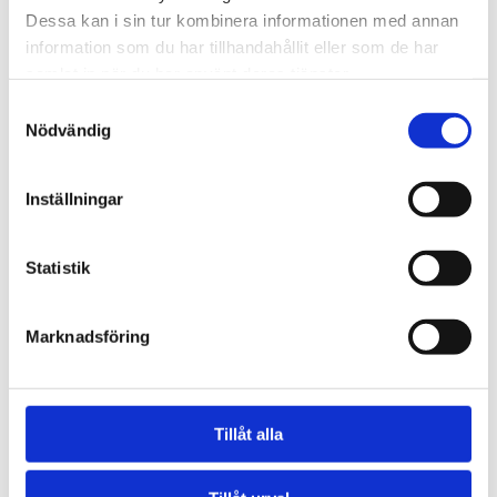
Dessa kan i sin tur kombinera informationen med annan
information som du har tillhandahållit eller som de har
samlat in när du har använt deras tjänster.
Samtyckesval
Nödvändig
Inställningar
Statistik
Rum Frida
Marknadsföring
I detta rum på 11kvm finns två enkelsängar
(kontinental), bord & stolar samt klädhängare. Utsikt
mot trädgården!
Tillåt alla