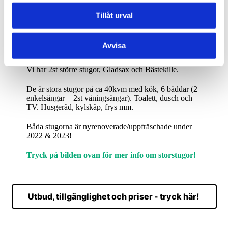
Tillåt urval
Storstugor, ca 40kvm
Avvisa
6 bäddar
Vi har 2st större stugor, Gladsax och Bästekille.
De är stora stugor på ca 40kvm med kök, 6 bäddar (2
enkelsängar + 2st våningsängar). Toalett, dusch och
TV. Husgeråd, kylskåp, frys mm.
Båda stugorna är nyrenoverade/uppfräschade under
2022 & 2023!
Tryck på bilden ovan för mer info om storstugor!
Utbud, tillgänglighet och priser - tryck här!