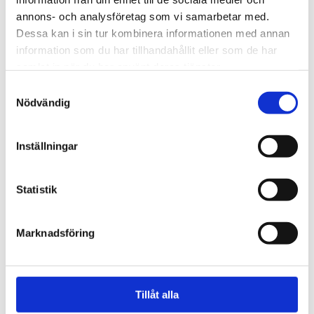
Nyrenoverade/uppfräschade stugor (2023/2024) med
annons- och analysföretag som vi samarbetar med.
kokvrå, kylskåp, bord&stolar, altan under tak mm
mm.
Dessa kan i sin tur kombinera informationen med annan
information som du har tillhandahållit eller som de har
Toaletter och duschar finns i närliggande servicehus
samlat in när du har använt deras tjänster.
Tryck på bilden ovan för mer info om
Samtyckesval
campingstugor!
Nödvändig
Inställningar
Statistik
Marknadsföring
Tillåt alla